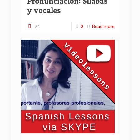
Pronunciación: Sílabas
y vocales
24
0
Read more