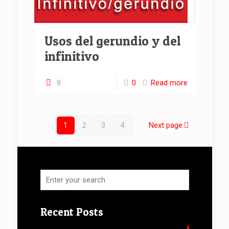
Usos del gerundio y del
infinitivo
8
0
Read more
1
2
3
4
Next page
Recent Posts