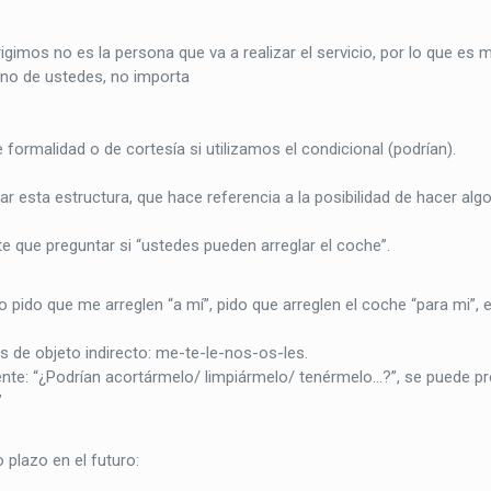
gimos no es la persona que va a realizar el servicio, por lo que es 
guno de ustedes, no importa
formalidad o de cortesía si utilizamos el condicional (podrían).
r esta estructura, que hace referencia a la posibilidad de hacer alg
nte que preguntar si “ustedes pueden arreglar el coche”.
 pido que me arreglen “a mí”, pido que arreglen el coche “para mi”, 
 de objeto indirecto: me-te-le-nos-os-les.
te: “¿Podrían acortármelo/ limpiármelo/ tenérmelo…?”, se puede pre
”
 plazo en el futuro: