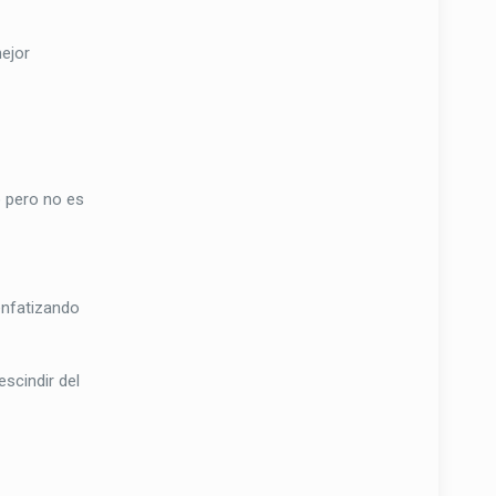
mejor
o pero no es
enfatizando
scindir del