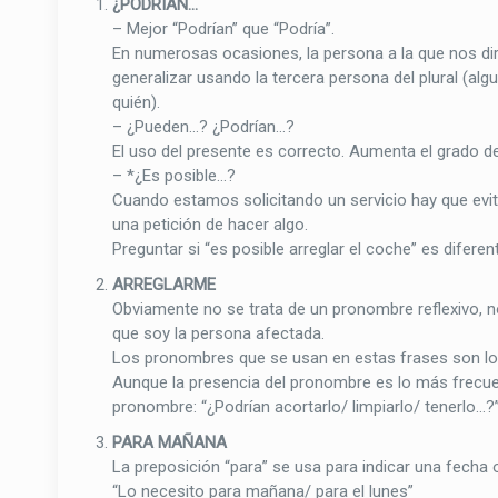
¿PODRÍAN…
– Mejor “Podrían” que “Podría”.
En numerosas ocasiones, la persona a la que nos diri
generalizar usando la tercera persona del plural (al
quién).
– ¿Pueden…? ¿Podrían…?
El uso del presente es correcto. Aumenta el grado de 
– *¿Es posible…?
Cuando estamos solicitando un servicio hay que evita
una petición de hacer algo.
Preguntar si “es posible arreglar el coche” es difere
ARREGLARME
Obviamente no se trata de un pronombre reflexivo, no
que soy la persona afectada.
Los pronombres que se usan en estas frases son los
Aunque la presencia del pronombre es lo más frecuen
pronombre: “¿Podrían acortarlo/ limpiarlo/ tenerlo…?
PARA MAÑANA
La preposición “para” se usa para indicar una fecha o
“Lo necesito para mañana/ para el lunes”