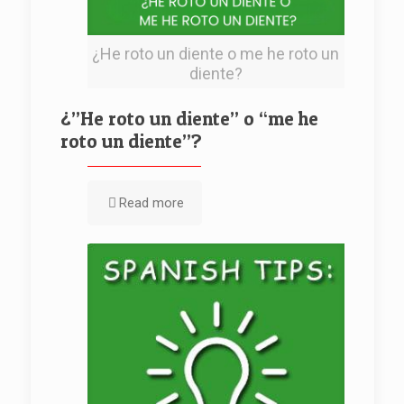
¿He roto un diente o me he roto un
diente?
¿”He roto un diente” o “me he
roto un diente”?
Read more