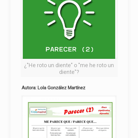
¿"He roto un diente" o "me he roto un
diente"?
Autora: Lola González Martínez